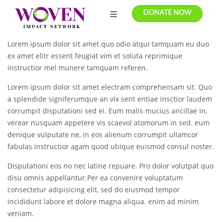
DONATE NOW
Lorem ipsum dolor sit amet quo odio atqui tamquam eu duo
ex amet elitr essent feugiat vim et soluta reprimique
instructior mel munere tamquam referen.
Lorem ipsum dolor sit amet electram comprehensam sit. Quo
a splendide signiferumque an vix sent entiae insctior laudem
corrumpit disputationi sed ei. Eum malis mucius ancillae in,
verear nusquam appetere vis scaevol atomorum in sed. eum
denique vulputate ne, in eos alienum corrumpit ullamcor
fabulas instructior agam quod ubique euismod consul noster.
Disputationi eos no nec latine repuare. Pro dolor volutpat quo
disu omnis appellantur.Per ea convenire voluptatum
consectetur adipisicing elit, sed do eiusmod tempor
incididunt labore et dolore magna aliqua. enim ad minim
veniam.