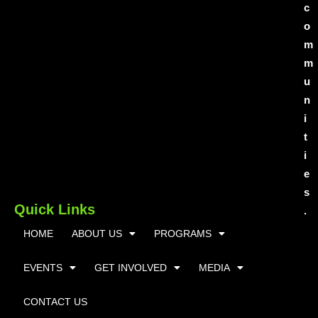
c
o
m
m
u
n
i
t
i
e
s
Quick Links
.
HOME
ABOUT US
PROGRAMS
EVENTS
GET INVOLVED
MEDIA
CONTACT US